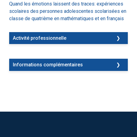
Quand les émotions laissent des traces: expériences
scolaires des personnes adolescentes scolarisées en
classe de quatrième en mathématiques et en français
Activité professionnelle
ATER à l’UFR SHS à Nancy
Informations complémentaires
Représentante des doctorants de l’équipe AP2E de
mars 2023 à mars 2025 Co-animatrice des « Moments
doctoraux AP2E »