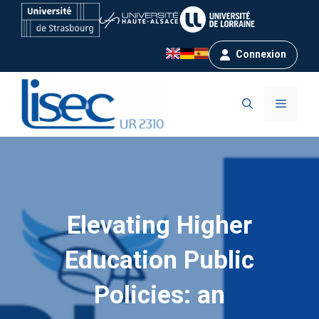
Aller
au
contenu
Connexion
Menu
Elevating Higher
Education Public
Policies: an